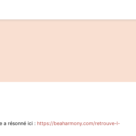
e
e a résonné ici :
https://beaharmony.com/retrouve-l-